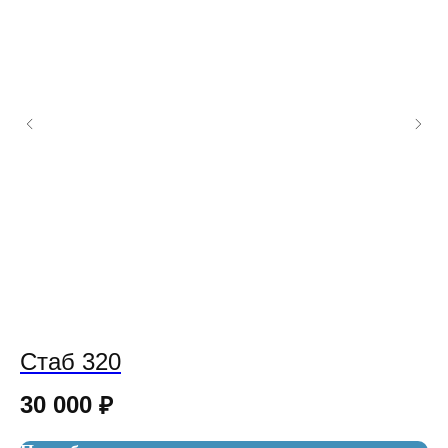
Стаб 320
x
30 000
5
₽