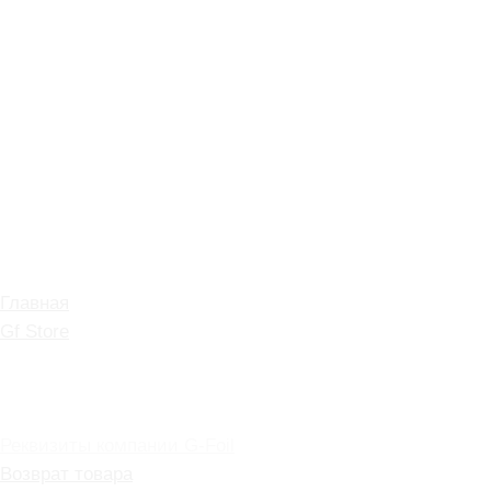
КОНТАКТЫ
ИНФОРМАЦИЯ
МЕНЮ САЙТА
Главная
Gf Store
О нас
Политика
конфиденциальности
Реквизиты компании G-Foil
Возврат товара