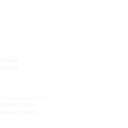
КОНТАКТЫ
ИНФОРМАЦИЯ
МЕНЮ САЙТА
Главная
Gf Store
О нас
Политика
конфиденциальности
Реквизиты компании G-Foil
Возврат товара
Отказ от услуги
Договор оферты